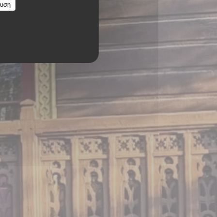
ευση
ES