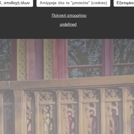
K, αποδοχή όλων
Απόρριψε όλα τα "μπισκότα" (cookies)
Εξατομίκ
Πολιτική απορρήτου
ISTRONOMIQUE
6 RUE DE CONCY 91330 YERR
undefined