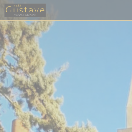
Πίνακας διαχείρισης "Μπισκότων" (Cookies)